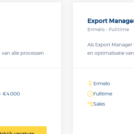
Export Manage
Ermelo - Fulltime
Als Export Manager 
 van alle processen
en optimalisatie van
istributie. Je
en inclusief alle
een sluitende
Ermelo
d.
- €4.000
Fulltime
Sales
Bekijk vacature