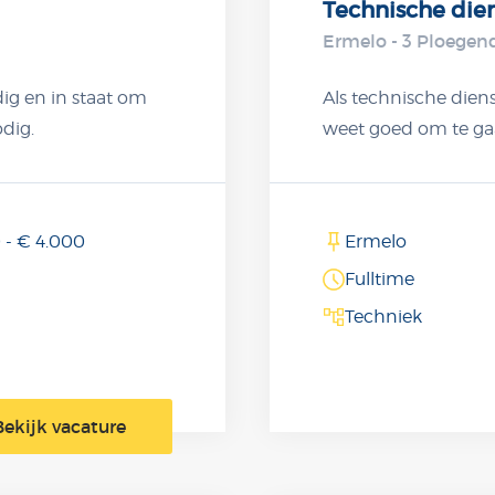
Technische die
Ermelo - 3 Ploegen
dig en in staat om
Als technische diens
dig.
weet goed om te gaa
blijven draaien.
Klantgericht, je k
rbij geen dag
groot verantwoordel
familiebedrijf, waarb
 - € 4.000
Ermelo
Fulltime
Techniek
Bekijk vacature