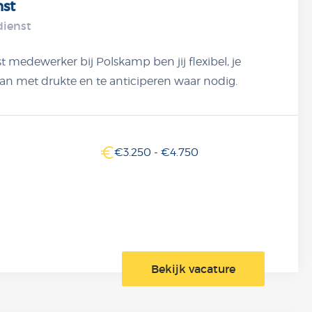
nst
dienst
t medewerker bij Polskamp ben jij flexibel, je
n met drukte en te anticiperen waar nodig.
unt goed communiceren met de klant en hebt een
ijkheidsgevoel. Onderdeel van een innovatief
ij geen dag hetzelfde is.
€3.250 - €4.750
Bekijk vacature