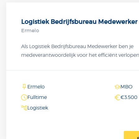
Logistiek Bedrijfsbureau Medewerker
Ermelo
Als Logistiek Bedrijfsbureau Medewerker ben je
medeverantwoordelijk voor het efficiënt verlopen
die te maken hebben met logistiek, transport en d
registreert de inkomende- en de uitgaande goeder
benodigde documenten. Daarnaast zorg je voor 
Ermelo
MBO
emballage administratie en bewaak je de voorraa
Fulltime
€3.500 
Logistiek