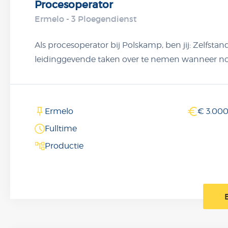
Procesoperator
Ermelo - 3 Ploegendienst
Als procesoperator bij Polskamp, ben jij: Zelfstan
leidinggevende taken over te nemen wanneer no
Verantwoordelijk dat de zes productielijnen goed 
Onderdeel van een innovatief familiebedrijf, waa
hetzelfde is
Ermelo
€ 3.000
Fulltime
Productie