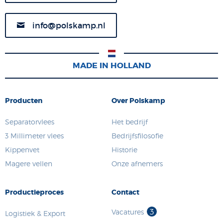
info@polskamp.nl
MADE IN HOLLAND
Producten
Over Polskamp
Separatorvlees
Het bedrijf
3 Millimeter vlees
Bedrijfsfilosofie
Kippenvet
Historie
Magere vellen
Onze afnemers
Productieproces
Contact
3
Vacatures
Logistiek & Export