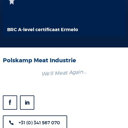
BRC A-level certificaat Ermelo
Polskamp Meat Industrie
We'll Meat Again...
+31 (0) 341 567 070