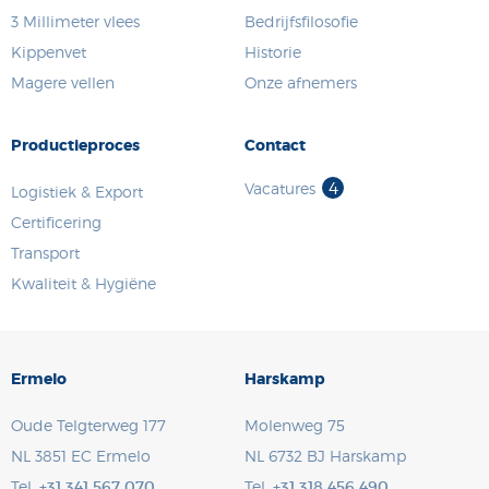
3 Millimeter vlees
Bedrijfsfilosofie
Kippenvet
Historie
Magere vellen
Onze afnemers
Productieproces
Contact
4
Vacatures
Logistiek & Export
Certificering
Transport
Kwaliteit & Hygiëne
Ermelo
Harskamp
Oude Telgterweg 177
Molenweg 75
NL 3851 EC
Ermelo
NL 6732 BJ
Harskamp
Tel.
+31 341 567 070
Tel.
+31 318 456 490